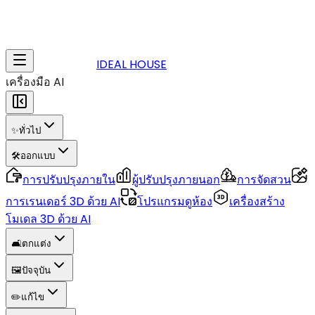
IDEAL HOUSE
เครื่องมือ AI
✨
ทั่วไป
🛠️
ออกแบบ
การปรับปรุงภายใน
ผู้ปรับปรุงภายนอก
การจัดสวน
การเรนเดอร์ 3D ด้วย AI
โปรแกรมดูห้อง
เครื่องสร้าง
โมเดล 3D ด้วย AI
🛋️
ตกแต่ง
🖼️
ปัจจุบัน
✏️
แก้ไข