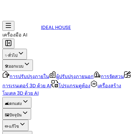
IDEAL HOUSE
เครื่องมือ AI
✨
ทั่วไป
🛠️
ออกแบบ
การปรับปรุงภายใน
ผู้ปรับปรุงภายนอก
การจัดสวน
การเรนเดอร์ 3D ด้วย AI
โปรแกรมดูห้อง
เครื่องสร้าง
โมเดล 3D ด้วย AI
🛋️
ตกแต่ง
🖼️
ปัจจุบัน
✏️
แก้ไข