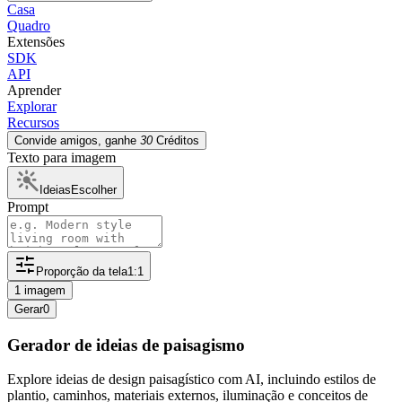
Casa
Quadro
Extensões
SDK
API
Aprender
Explorar
Recursos
Convide amigos, ganhe
30
Créditos
Texto para imagem
Ideias
Escolher
Prompt
Proporção da tela
1:1
1 imagem
Gerar
0
Gerador de ideias de paisagismo
Explore ideias de design paisagístico com AI, incluindo estilos de
plantio, caminhos, materiais externos, iluminação e conceitos de