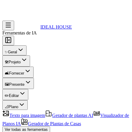
IDEAL HOUSE
Ferramentas de IA
✨
Geral
🛠️
Projeto
🛋️
Fornecer
🖼️
Presente
✏️
Editar
📐
Plano
Texto para imagem
Gerador de plantas AI
Visualizador de
Planos IA
Gerador de Plantas de Casas
Ver todas as ferramentas