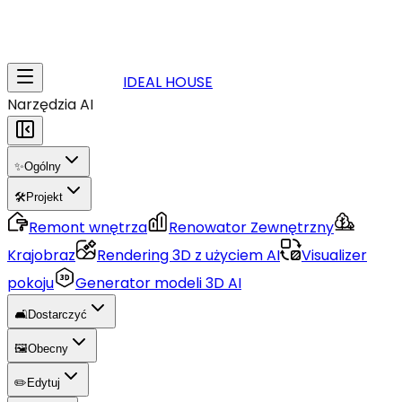
IDEAL HOUSE
Narzędzia AI
✨
Ogólny
🛠️
Projekt
Remont wnętrza
Renowator Zewnętrzny
Krajobraz
Rendering 3D z użyciem AI
Visualizer
pokoju
Generator modeli 3D AI
🛋️
Dostarczyć
🖼️
Obecny
✏️
Edytuj