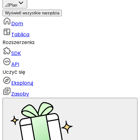
📐
Plan
Wyświetl wszystkie narzędzia
Dom
Tablica
Rozszerzenia
SDK
API
Uczyć się
Eksploruj
Zasoby