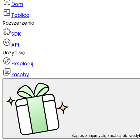
Dom
Tablica
Rozszerzenia
SDK
API
Uczyć się
Eksploruj
Zasoby
Zaproś znajomych, zarabiaj
30
Kredy