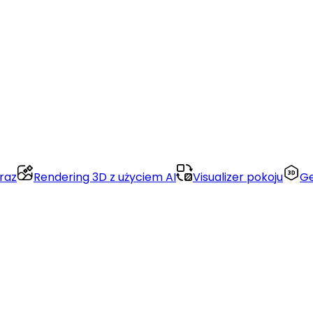
raz
Rendering 3D z użyciem AI
Visualizer pokoju
Ge