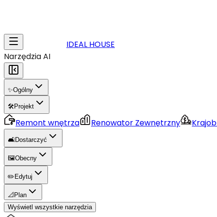
IDEAL HOUSE
Narzędzia AI
✨
Ogólny
🛠️
Projekt
Remont wnętrza
Renowator Zewnętrzny
Krajob
🛋️
Dostarczyć
🖼️
Obecny
✏️
Edytuj
📐
Plan
Wyświetl wszystkie narzędzia