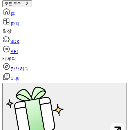
모든 도구 보기
홈
판자
확장
SDK
API
배우다
탐색하다
자원