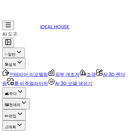
IDEAL HOUSE
AI 도구
✨
일반
🛠️
설계
인테리어 리모델링
외부 개조자
조경
AI 3D 렌더
링
룸 비주얼라이저
AI 3D 모델 생성기
🛋️
주다
🖼️
현재의
✏️
편집
📐
계획