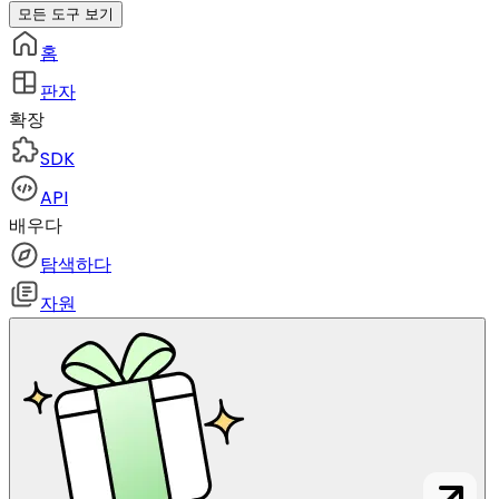
모든 도구 보기
홈
판자
확장
SDK
API
배우다
탐색하다
자원