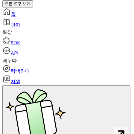
모든 도구 보기
홈
판자
확장
SDK
API
배우다
탐색하다
자원