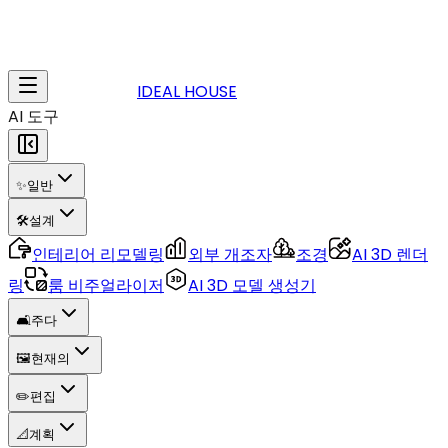
IDEAL HOUSE
AI 도구
✨
일반
🛠️
설계
인테리어 리모델링
외부 개조자
조경
AI 3D 렌더
링
룸 비주얼라이저
AI 3D 모델 생성기
🛋️
주다
🖼️
현재의
✏️
편집
📐
계획