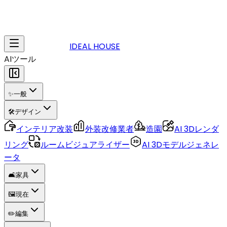
IDEAL HOUSE
AIツール
✨
一般
🛠️
デザイン
インテリア改装
外装改修業者
造園
AI 3Dレンダ
リング
ルームビジュアライザー
AI 3Dモデルジェネレ
ータ
🛋️
家具
🖼️
現在
✏️
編集