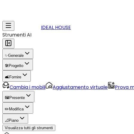
IDEAL HOUSE
Strumenti AI
✨
Generale
🛠️
Progetto
🛋️
Fornire
Cambia i mobili
Aggiustamento virtuale
Prova m
🖼️
Presente
✏️
Modifica
📐
Piano
Visualizza tutti gli strumenti