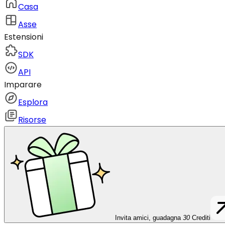
Casa
Asse
Estensioni
SDK
API
Imparare
Esplora
Risorse
Invita amici, guadagna
30
Crediti