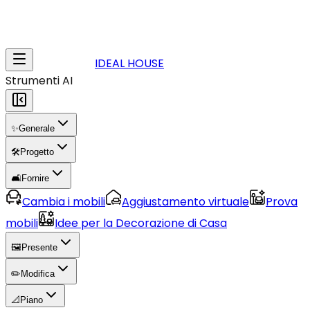
IDEAL HOUSE
Strumenti AI
✨
Generale
🛠️
Progetto
🛋️
Fornire
Cambia i mobili
Aggiustamento virtuale
Prova
mobili
Idee per la Decorazione di Casa
🖼️
Presente
✏️
Modifica
📐
Piano