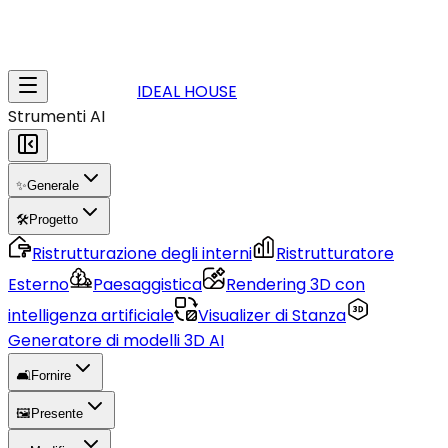
IDEAL HOUSE
Strumenti AI
✨
Generale
🛠️
Progetto
Ristrutturazione degli interni
Ristrutturatore
Esterno
Paesaggistica
Rendering 3D con
intelligenza artificiale
Visualizer di Stanza
Generatore di modelli 3D AI
🛋️
Fornire
🖼️
Presente