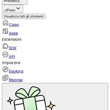
✏️
Modifica
📐
Piano
Visualizza tutti gli strumenti
Casa
Asse
Estensioni
SDK
API
Imparare
Esplora
Risorse