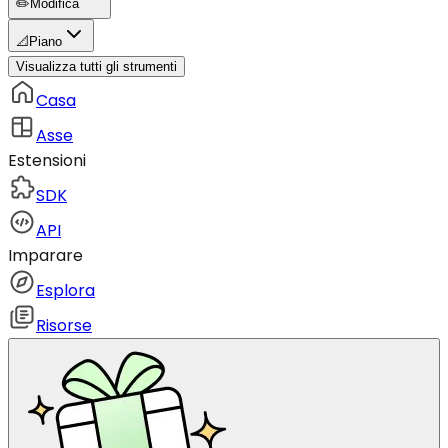
✏️
Modifica
📐
Piano
Visualizza tutti gli strumenti
Casa
Asse
Estensioni
SDK
API
Imparare
Esplora
Risorse