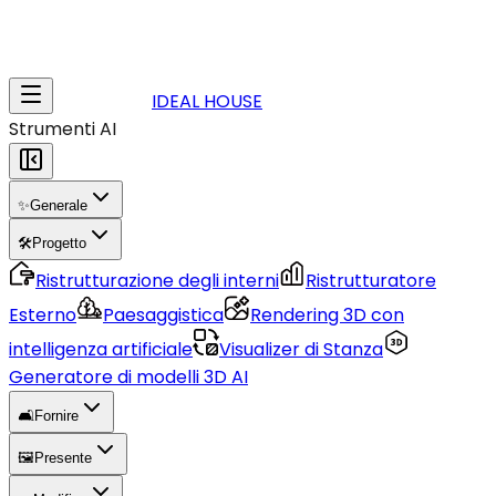
IDEAL HOUSE
Strumenti AI
✨
Generale
🛠️
Progetto
Ristrutturazione degli interni
Ristrutturatore
Esterno
Paesaggistica
Rendering 3D con
intelligenza artificiale
Visualizer di Stanza
Generatore di modelli 3D AI
🛋️
Fornire
🖼️
Presente