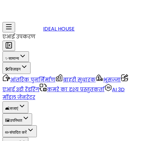
IDEAL HOUSE
एआई उपकरण
✨
सामान्य
🛠️
डिज़ाइन
आंतरिक पुनर्निर्माण
बाहरी सुधारक
भूसज्जा
एआई 3डी रेंडरिंग
कमरे का दृश्य प्रस्तुतकर्ता
AI 3D
मॉडल जेनरेटर
🛋️
सजाएं
🖼️
उपस्थित
✏️
संपादित करें