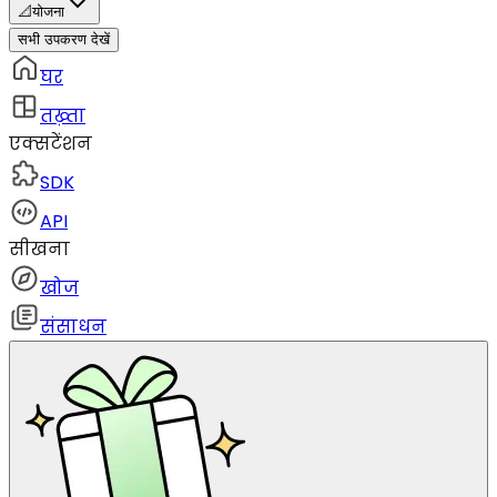
📐
योजना
सभी उपकरण देखें
घर
तख़्ता
एक्सटेंशन
SDK
API
सीखना
खोज
संसाधन