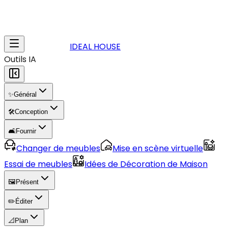
IDEAL HOUSE
Outils IA
✨
Général
🛠️
Conception
🛋️
Fournir
Changer de meubles
Mise en scène virtuelle
Essai de meubles
Idées de Décoration de Maison
🖼️
Présent
✏️
Éditer
📐
Plan