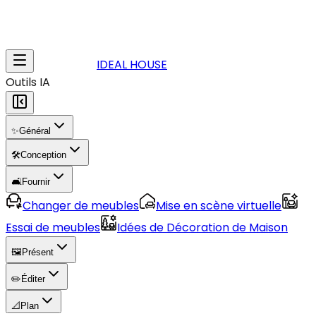
IDEAL HOUSE
Outils IA
✨
Général
🛠️
Conception
🛋️
Fournir
Changer de meubles
Mise en scène virtuelle
Essai de meubles
Idées de Décoration de Maison
🖼️
Présent
✏️
Éditer
📐
Plan