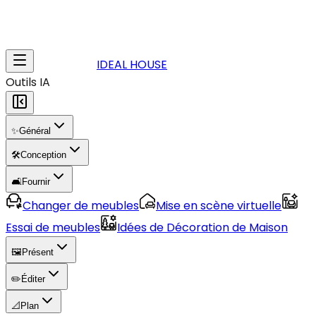
IDEAL HOUSE
Outils IA
✨
Général
🛠️
Conception
🛋️
Fournir
Changer de meubles
Mise en scène virtuelle
Essai de meubles
Idées de Décoration de Maison
🖼️
Présent
✏️
Éditer
📐
Plan