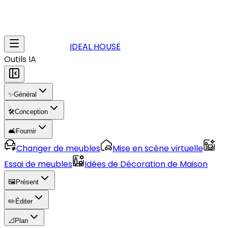
IDEAL HOUSE
Outils IA
✨
Général
🛠️
Conception
🛋️
Fournir
Changer de meubles
Mise en scène virtuelle
Essai de meubles
Idées de Décoration de Maison
🖼️
Présent
✏️
Éditer
📐
Plan