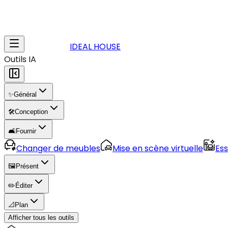
IDEAL HOUSE
Outils IA
✨
Général
🛠️
Conception
🛋️
Fournir
Changer de meubles
Mise en scène virtuelle
Es
🖼️
Présent
✏️
Éditer
📐
Plan
Afficher tous les outils