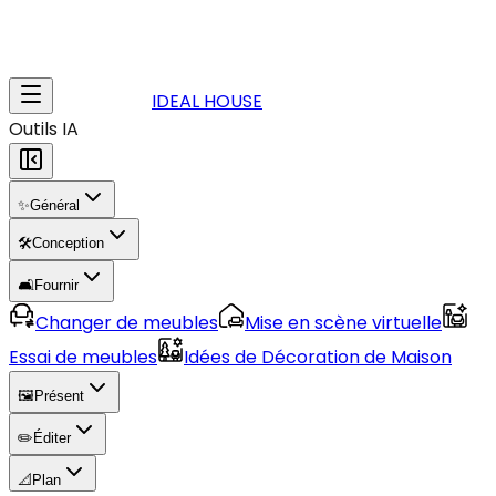
IDEAL HOUSE
Outils IA
✨
Général
🛠️
Conception
🛋️
Fournir
Changer de meubles
Mise en scène virtuelle
Essai de meubles
Idées de Décoration de Maison
🖼️
Présent
✏️
Éditer
📐
Plan