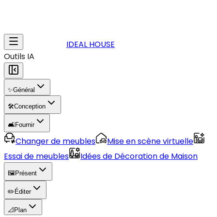
IDEAL HOUSE
Outils IA
✨
Général
🛠️
Conception
🛋️
Fournir
Changer de meubles
Mise en scène virtuelle
Essai de meubles
Idées de Décoration de Maison
🖼️
Présent
✏️
Éditer
📐
Plan