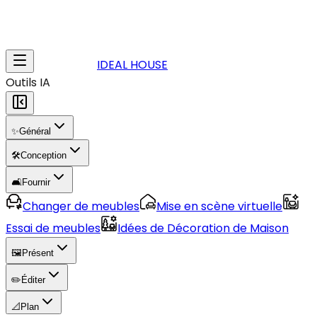
IDEAL HOUSE
Outils IA
✨
Général
🛠️
Conception
🛋️
Fournir
Changer de meubles
Mise en scène virtuelle
Essai de meubles
Idées de Décoration de Maison
🖼️
Présent
✏️
Éditer
📐
Plan