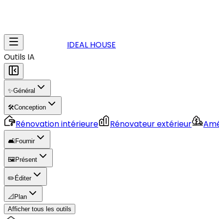
IDEAL HOUSE
Outils IA
✨
Général
🛠️
Conception
Rénovation intérieure
Rénovateur extérieur
Amé
🛋️
Fournir
🖼️
Présent
✏️
Éditer
📐
Plan
Afficher tous les outils