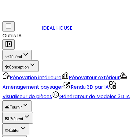
IDEAL HOUSE
Outils IA
✨
Général
🛠️
Conception
Rénovation intérieure
Rénovateur extérieur
Aménagement paysager
Rendu 3D par IA
Visualiseur de pièces
Générateur de Modèles 3D IA
🛋️
Fournir
🖼️
Présent
✏️
Éditer