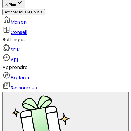
📐
Plan
Afficher tous les outils
Maison
Conseil
Rallonges
SDK
API
Apprendre
Explorer
Ressources