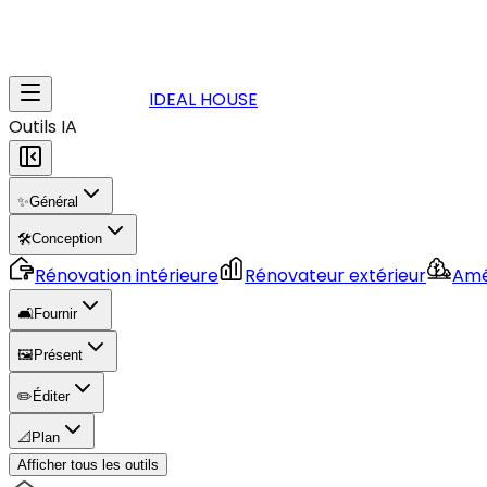
IDEAL HOUSE
Outils IA
✨
Général
🛠️
Conception
Rénovation intérieure
Rénovateur extérieur
Amé
🛋️
Fournir
🖼️
Présent
✏️
Éditer
📐
Plan
Afficher tous les outils