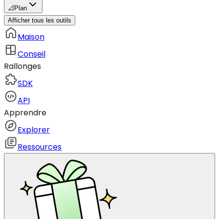
📐
Plan
Afficher tous les outils
Maison
Conseil
Rallonges
SDK
API
Apprendre
Explorer
Ressources