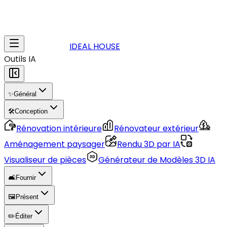
IDEAL HOUSE
Outils IA
✨
Général
🛠️
Conception
Rénovation intérieure
Rénovateur extérieur
Aménagement paysager
Rendu 3D par IA
Visualiseur de pièces
Générateur de Modèles 3D IA
🛋️
Fournir
🖼️
Présent
✏️
Éditer