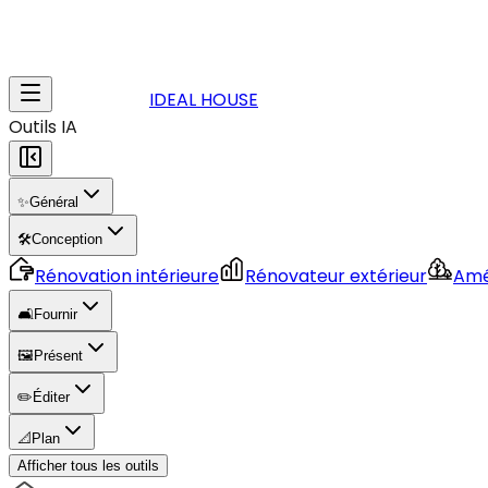
IDEAL HOUSE
Outils IA
✨
Général
🛠️
Conception
Rénovation intérieure
Rénovateur extérieur
Amé
🛋️
Fournir
🖼️
Présent
✏️
Éditer
📐
Plan
Afficher tous les outils