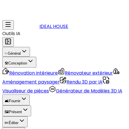
IDEAL HOUSE
Outils IA
✨
Général
🛠️
Conception
Rénovation intérieure
Rénovateur extérieur
Aménagement paysager
Rendu 3D par IA
Visualiseur de pièces
Générateur de Modèles 3D IA
🛋️
Fournir
🖼️
Présent
✏️
Éditer