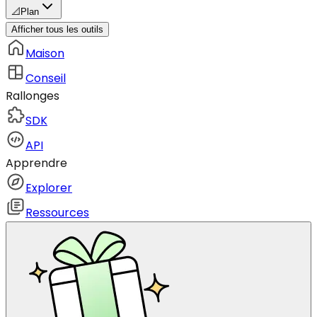
📐
Plan
Afficher tous les outils
Maison
Conseil
Rallonges
SDK
API
Apprendre
Explorer
Ressources