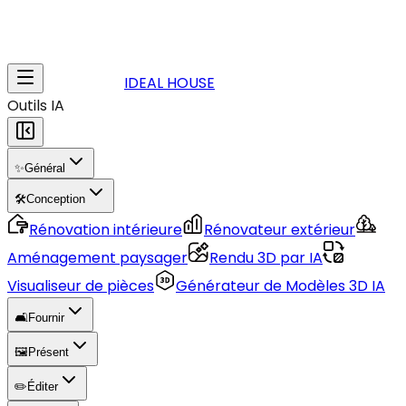
IDEAL HOUSE
Outils IA
✨
Général
🛠️
Conception
Rénovation intérieure
Rénovateur extérieur
Aménagement paysager
Rendu 3D par IA
Visualiseur de pièces
Générateur de Modèles 3D IA
🛋️
Fournir
🖼️
Présent
✏️
Éditer