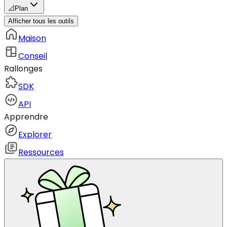
📐
Plan
Afficher tous les outils
Maison
Conseil
Rallonges
SDK
API
Apprendre
Explorer
Ressources