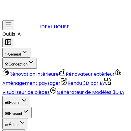
IDEAL HOUSE
Outils IA
✨
Général
🛠️
Conception
Rénovation intérieure
Rénovateur extérieur
Aménagement paysager
Rendu 3D par IA
Visualiseur de pièces
Générateur de Modèles 3D IA
🛋️
Fournir
🖼️
Présent
✏️
Éditer