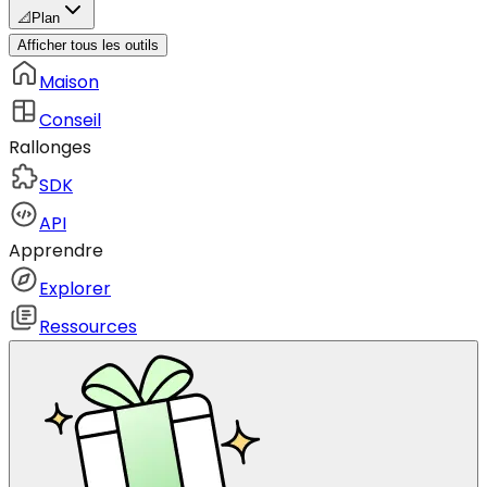
📐
Plan
Afficher tous les outils
Maison
Conseil
Rallonges
SDK
API
Apprendre
Explorer
Ressources