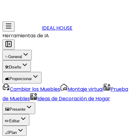
IDEAL HOUSE
Herramientas de IA
✨
General
🛠️
Diseño
🛋️
Proporcionar
Cambiar los Muebles
Montaje virtual
Prueba
de Muebles
Ideas de Decoración de Hogar
🖼️
Presente
✏️
Editar
📐
Plan