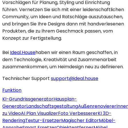
Vorschlägen für Planung, Styling und Einrichtung
führen. Vernetzen Sie sich mit einer leidenschaftlichen
Community, um Ideen und Ratschläge auszutauschen,
und bringen Sie Ihre Designs dann mit handverlesenen
Produkten, die zu Ihrem Geschmack passen, vom
Konzept zur Fertigstellung.
Bei
Ideal.House
haben wir einen Raum geschaffen, in
dem Technologie, Kreativität und Zusammenarbeit
zusammenkommen, um Heimdesign neu zu definieren.
Technischer Support
support@ideal.house
Funktion
KI-Grundrissgenerator
Hausplan-
Generator
Landschaftsgestaltung
Außenrenovierer
Inne
zu Video
AI Plan Visualizer
Foto Verbesserer
KI 3D-
Rendering
Textur-Ersetzer
Magischer Editor
Möbel-
Anprobe
Smart Ersetzer
Objektentferner
Möbel