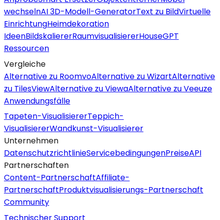
wechseln
AI 3D-Modell-Generator
Text zu Bild
Virtuelle
Einrichtung
Heimdekoration
Ideen
Bildskalierer
Raumvisualisierer
HouseGPT
Ressourcen
Vergleiche
Alternative zu Roomvo
Alternative zu Wizart
Alternative
zu TilesView
Alternative zu Viewa
Alternative zu Veeuze
Anwendungsfälle
Tapeten-Visualisierer
Teppich-
Visualisierer
Wandkunst-Visualisierer
Unternehmen
Datenschutzrichtlinie
Servicebedingungen
Preise
API
Partnerschaften
Content-Partnerschaft
Affiliate-
Partnerschaft
Produktvisualisierungs-Partnerschaft
Community
Technischer Support