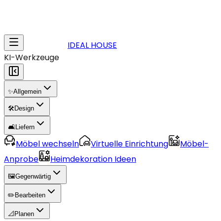
IDEAL HOUSE
KI-Werkzeuge
✨
Allgemein
🛠️
Design
🛋️
Liefern
Möbel wechseln
Virtuelle Einrichtung
Möbel-
Anprobe
Heimdekoration Ideen
🖼️
Gegenwärtig
✏️
Bearbeiten
📐
Planen