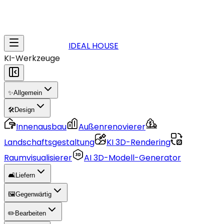
IDEAL HOUSE
KI-Werkzeuge
✨
Allgemein
🛠️
Design
Innenausbau
Außenrenovierer
Landschaftsgestaltung
KI 3D-Rendering
Raumvisualisierer
AI 3D-Modell-Generator
🛋️
Liefern
🖼️
Gegenwärtig
✏️
Bearbeiten