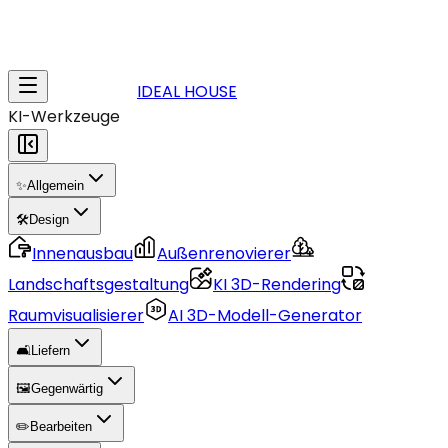
IDEAL HOUSE
KI-Werkzeuge
✨
Allgemein
🛠️
Design
Innenausbau
Außenrenovierer
Landschaftsgestaltung
KI 3D-Rendering
Raumvisualisierer
AI 3D-Modell-Generator
🛋️
Liefern
🖼️
Gegenwärtig
✏️
Bearbeiten