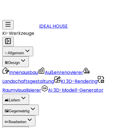
IDEAL HOUSE
KI-Werkzeuge
✨
Allgemein
🛠️
Design
Innenausbau
Außenrenovierer
Landschaftsgestaltung
KI 3D-Rendering
Raumvisualisierer
AI 3D-Modell-Generator
🛋️
Liefern
🖼️
Gegenwärtig
✏️
Bearbeiten