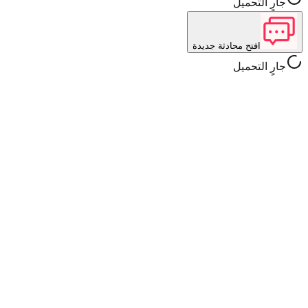
جارٍ التحميل
افتح محادثة جديدة
جارٍ التحميل