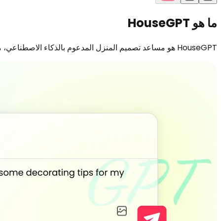
ما هو HouseGPT
HouseGPT هو مساعد تصميم المنزل المدعوم بالذكاء الاصطناعي، مصمم لتبسيط وتسريع كل خطوة من خطوات عملية تجديد منزلك أو تجهيز مكانك.