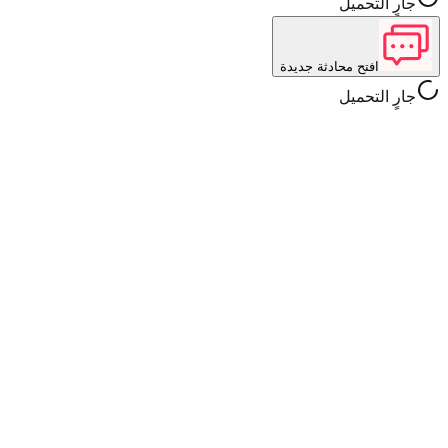
جارٍ التحميل
افتح محادثة جديدة
جارٍ التحميل