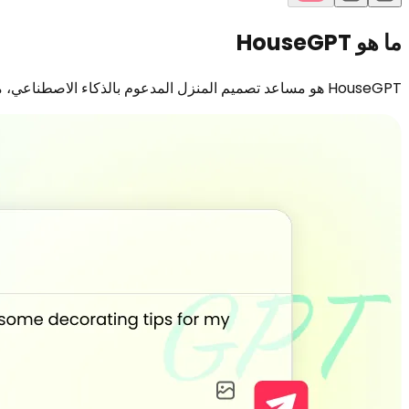
ما هو HouseGPT
HouseGPT هو مساعد تصميم المنزل المدعوم بالذكاء الاصطناعي، مصمم لتبسيط وتسريع كل خطوة من خطوات عملية تجديد منزلك أو تجهيز مكانك.