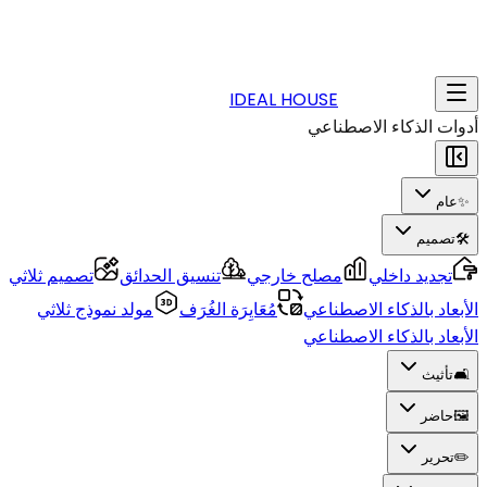
IDEAL HOUSE
أدوات الذكاء الاصطناعي
✨
عام
🛠️
تصميم
تجديد داخلي
مصلح خارجي
تنسيق الحدائق
تصميم ثلاثي
الأبعاد بالذكاء الاصطناعي
مُعَايِرَة الغُرَف
مولد نموذج ثلاثي
الأبعاد بالذكاء الاصطناعي
🛋️
تأثيث
🖼️
حاضر
✏️
تحرير