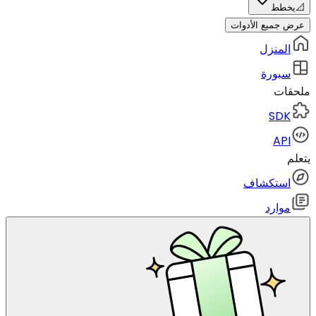
📐
يخطط
عرض جميع الأدوات
المنزل
سبورة
ملحقات
SDK
API
يتعلم
استكشاف
موارد