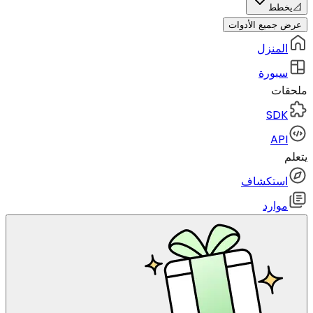
📐
يخطط
عرض جميع الأدوات
المنزل
سبورة
ملحقات
SDK
API
يتعلم
استكشاف
موارد