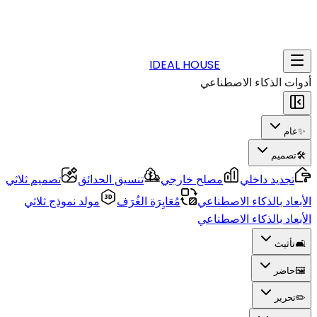
IDEAL HOUSE
أدوات الذكاء الاصطناعي
✨
عام
🛠️
تصميم
تجديد داخلي
مصلح خارجي
تنسيق الحدائق
تصميم ثلاثي
الأبعاد بالذكاء الاصطناعي
مُعَايِرَة الغُرَف
مولد نموذج ثلاثي
الأبعاد بالذكاء الاصطناعي
🛋️
تأثيث
🖼️
حاضر
✏️
تحرير