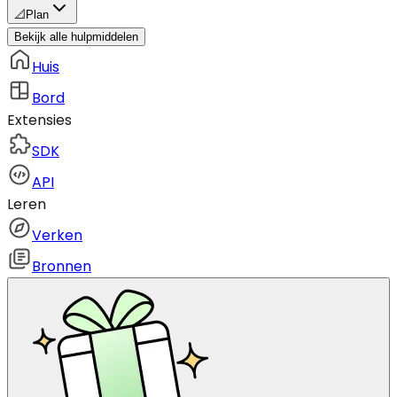
📐
Plan
Bekijk alle hulpmiddelen
Huis
Bord
Extensies
SDK
API
Leren
Verken
Bronnen