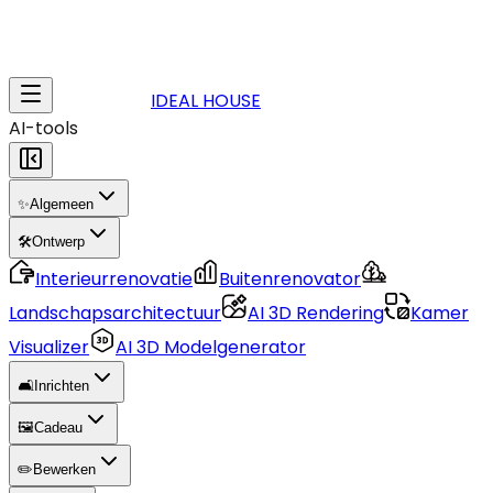
IDEAL HOUSE
AI-tools
✨
Algemeen
🛠️
Ontwerp
Interieurrenovatie
Buitenrenovator
Landschapsarchitectuur
AI 3D Rendering
Kamer
Visualizer
AI 3D Modelgenerator
🛋️
Inrichten
🖼️
Cadeau
✏️
Bewerken