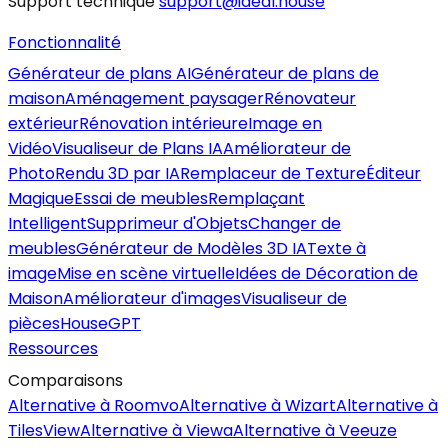
Support technique
support@ideal.house
Fonctionnalité
Générateur de plans AI
Générateur de plans de
maison
Aménagement paysager
Rénovateur
extérieur
Rénovation intérieure
Image en
Vidéo
Visualiseur de Plans IA
Améliorateur de
Photo
Rendu 3D par IA
Remplaceur de Texture
Éditeur
Magique
Essai de meubles
Remplaçant
Intelligent
Supprimeur d'Objets
Changer de
meubles
Générateur de Modèles 3D IA
Texte à
image
Mise en scène virtuelle
Idées de Décoration de
Maison
Améliorateur d'images
Visualiseur de
pièces
HouseGPT
Ressources
Comparaisons
Alternative à Roomvo
Alternative à Wizart
Alternative à
TilesView
Alternative à Viewa
Alternative à Veeuze