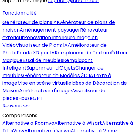
Support technique
support@ideal.house
Fonctionnalité
Générateur de plans AI
Générateur de plans de
maison
Aménagement paysager
Rénovateur
extérieur
Rénovation intérieure
Image en
Vidéo
Visualiseur de Plans IA
Améliorateur de
Photo
Rendu 3D par IA
Remplaceur de Texture
Éditeur
Magique
Essai de meubles
Remplaçant
Intelligent
Supprimeur d'Objets
Changer de
meubles
Générateur de Modèles 3D IA
Texte à
image
Mise en scène virtuelle
Idées de Décoration de
Maison
Améliorateur d'images
Visualiseur de
pièces
HouseGPT
Ressources
Comparaisons
Alternative à Roomvo
Alternative à Wizart
Alternative à
TilesView
Alternative à Viewa
Alternative à Veeuze