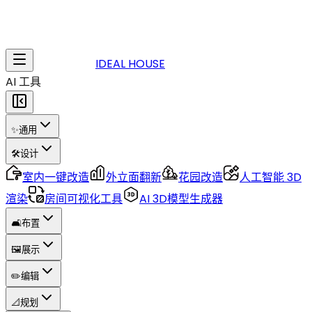
IDEAL HOUSE
AI 工具
✨
通用
🛠️
设计
室内一键改造
外立面翻新
花园改造
人工智能 3D
渲染
房间可视化工具
AI 3D模型生成器
🛋️
布置
🖼️
展示
✏️
编辑
📐
规划