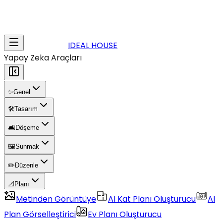
IDEAL HOUSE
Yapay Zeka Araçları
✨
Genel
🛠️
Tasarım
🛋️
Döşeme
🖼️
Sunmak
✏️
Düzenle
📐
Planı
Metinden Görüntüye
AI Kat Planı Oluşturucu
AI
Plan Görselleştirici
Ev Planı Oluşturucu