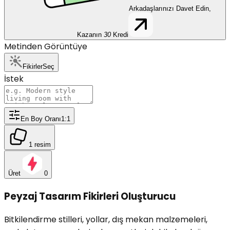
Arkadaşlarınızı Davet Edin,
Kazanın
30
Kredi
Metinden Görüntüye
Fikirler
Seç
İstek
En Boy Oranı
1:1
1 resim
Üret
0
Peyzaj Tasarım Fikirleri Oluşturucu
Bitkilendirme stilleri, yollar, dış mekan malzemeleri,