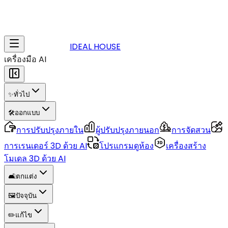
IDEAL HOUSE
เครื่องมือ AI
✨
ทั่วไป
🛠️
ออกแบบ
การปรับปรุงภายใน
ผู้ปรับปรุงภายนอก
การจัดสวน
การเรนเดอร์ 3D ด้วย AI
โปรแกรมดูห้อง
เครื่องสร้าง
โมเดล 3D ด้วย AI
🛋️
ตกแต่ง
🖼️
ปัจจุบัน
✏️
แก้ไข