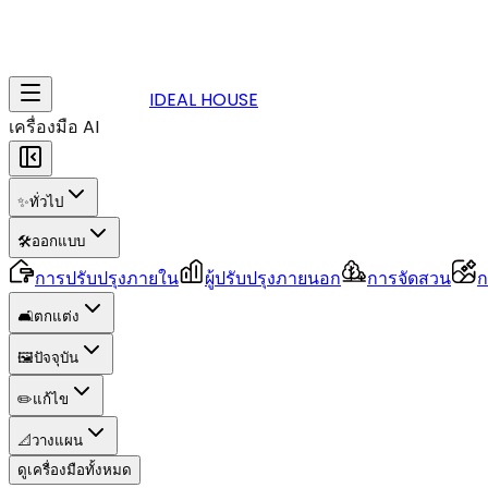
IDEAL HOUSE
เครื่องมือ AI
✨
ทั่วไป
🛠️
ออกแบบ
การปรับปรุงภายใน
ผู้ปรับปรุงภายนอก
การจัดสวน
ก
🛋️
ตกแต่ง
🖼️
ปัจจุบัน
✏️
แก้ไข
📐
วางแผน
ดูเครื่องมือทั้งหมด