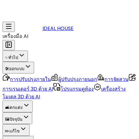
IDEAL HOUSE
เครื่องมือ AI
✨
ทั่วไป
🛠️
ออกแบบ
การปรับปรุงภายใน
ผู้ปรับปรุงภายนอก
การจัดสวน
การเรนเดอร์ 3D ด้วย AI
โปรแกรมดูห้อง
เครื่องสร้าง
โมเดล 3D ด้วย AI
🛋️
ตกแต่ง
🖼️
ปัจจุบัน
✏️
แก้ไข