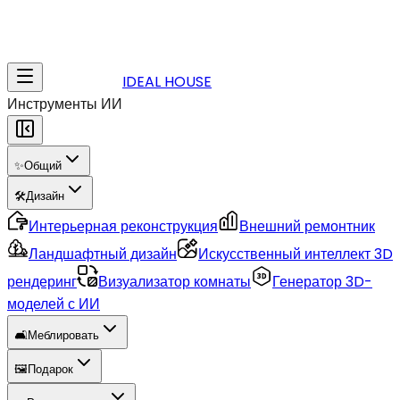
IDEAL HOUSE
Инструменты ИИ
✨
Общий
🛠️
Дизайн
Интерьерная реконструкция
Внешний ремонтник
Ландшафтный дизайн
Искусственный интеллект 3D
рендеринг
Визуализатор комнаты
Генератор 3D-
моделей с ИИ
🛋️
Меблировать
🖼️
Подарок