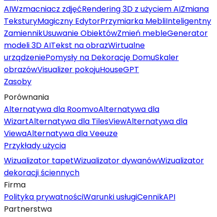
AI
Wzmacniacz zdjęć
Rendering 3D z użyciem AI
Zmiana
Tekstury
Magiczny Edytor
Przymiarka Mebli
Inteligentny
Zamiennik
Usuwanie Obiektów
Zmień meble
Generator
modeli 3D AI
Tekst na obraz
Wirtualne
urządzenie
Pomysły na Dekorację Domu
Skaler
obrazów
Visualizer pokoju
HouseGPT
Zasoby
Porównania
Alternatywa dla Roomvo
Alternatywa dla
Wizart
Alternatywa dla TilesView
Alternatywa dla
Viewa
Alternatywa dla Veeuze
Przykłady użycia
Wizualizator tapet
Wizualizator dywanów
Wizualizator
dekoracji ściennych
Firma
Polityka prywatności
Warunki usługi
Cennik
API
Partnerstwa