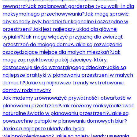
zewnątrz?
Jak zaplanować garderobę typu walk-in dla
maksymalnego przechowywania?
Jak mogę sprawić,
aby schody były bardziej funkcjonalne i oszczędne w
przestrzeni?
Jaki jest najlepszy układ dla głównej
sypialni?
Jak mogę włączyć przyjazną dla zwierząt
przestrzeń do mojego domu?
Jakie są rozwiązania
oszczędzające miejsce dla małych mieszkań?
Jak
mogę zaprojektować pokój dziecięcy, który
dostosowuje się do wzrastającego dziecka?
Jakie są
najlepsze praktyki w planowaniu przestrzeni w małych
domach?
Jakie są najnowsze trendy w strefowaniu
domów rodzinnych?
Jak możemy zrównoważyć prywatność i otwartość w
planowaniu przestrzeni?
Jak możemy maksymalizować
naturalne światło w planowaniu przestrzeni?
Jakie są
powszechne pułapki w planowaniu domowych biur?
Jakie są najlepsze układy dla życia
wielopokoleniowego?
Jakie są zalety i wady usuwania