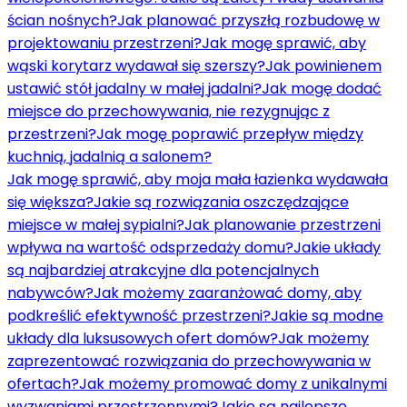
ścian nośnych?
Jak planować przyszłą rozbudowę w
projektowaniu przestrzeni?
Jak mogę sprawić, aby
wąski korytarz wydawał się szerszy?
Jak powinienem
ustawić stół jadalny w małej jadalni?
Jak mogę dodać
miejsce do przechowywania, nie rezygnując z
przestrzeni?
Jak mogę poprawić przepływ między
kuchnią, jadalnią a salonem?
Jak mogę sprawić, aby moja mała łazienka wydawała
się większa?
Jakie są rozwiązania oszczędzające
miejsce w małej sypialni?
Jak planowanie przestrzeni
wpływa na wartość odsprzedaży domu?
Jakie układy
są najbardziej atrakcyjne dla potencjalnych
nabywców?
Jak możemy zaaranżować domy, aby
podkreślić efektywność przestrzeni?
Jakie są modne
układy dla luksusowych ofert domów?
Jak możemy
zaprezentować rozwiązania do przechowywania w
ofertach?
Jak możemy promować domy z unikalnymi
wyzwaniami przestrzennymi?
Jakie są najlepsze