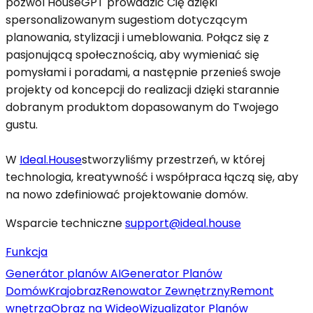
pozwól HouseGPT prowadzić Cię dzięki
spersonalizowanym sugestiom dotyczącym
planowania, stylizacji i umeblowania. Połącz się z
pasjonującą społecznością, aby wymieniać się
pomysłami i poradami, a następnie przenieś swoje
projekty od koncepcji do realizacji dzięki starannie
dobranym produktom dopasowanym do Twojego
gustu.
W
Ideal.House
stworzyliśmy przestrzeń, w której
technologia, kreatywność i współpraca łączą się, aby
na nowo zdefiniować projektowanie domów.
Wsparcie techniczne
support@ideal.house
Funkcja
Generátor planów AI
Generator Planów
Domów
Krajobraz
Renowator Zewnętrzny
Remont
wnętrza
Obraz na Wideo
Wizualizator Planów